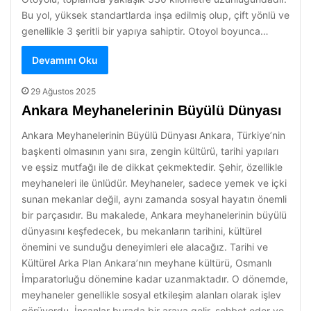
Bu yol, yüksek standartlarda inşa edilmiş olup, çift yönlü ve
genellikle 3 şeritli bir yapıya sahiptir. Otoyol boyunca…
Devamını Oku
29 Ağustos 2025
Ankara Meyhanelerinin Büyülü Dünyası
Ankara Meyhanelerinin Büyülü Dünyası Ankara, Türkiye’nin
başkenti olmasının yanı sıra, zengin kültürü, tarihi yapıları
ve eşsiz mutfağı ile de dikkat çekmektedir. Şehir, özellikle
meyhaneleri ile ünlüdür. Meyhaneler, sadece yemek ve içki
sunan mekanlar değil, aynı zamanda sosyal hayatın önemli
bir parçasıdır. Bu makalede, Ankara meyhanelerinin büyülü
dünyasını keşfedecek, bu mekanların tarihini, kültürel
önemini ve sunduğu deneyimleri ele alacağız. Tarihi ve
Kültürel Arka Plan Ankara’nın meyhane kültürü, Osmanlı
İmparatorluğu dönemine kadar uzanmaktadır. O dönemde,
meyhaneler genellikle sosyal etkileşim alanları olarak işlev
görüyordu. İnsanlar burada bir araya gelir, sohbet eder ve