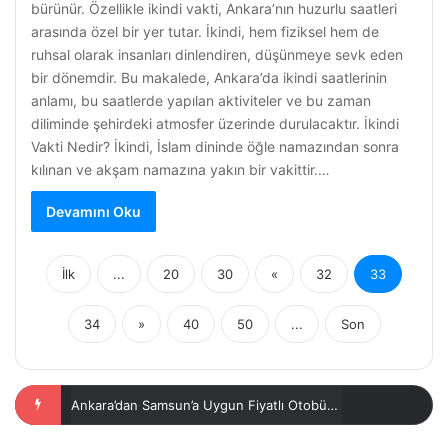
bürünür. Özellikle ikindi vakti, Ankara’nın huzurlu saatleri
arasında özel bir yer tutar. İkindi, hem fiziksel hem de
ruhsal olarak insanları dinlendiren, düşünmeye sevk eden
bir dönemdir. Bu makalede, Ankara’da ikindi saatlerinin
anlamı, bu saatlerde yapılan aktiviteler ve bu zaman
diliminde şehirdeki atmosfer üzerinde durulacaktır. İkindi
Vakti Nedir? İkindi, İslam dininde öğle namazından sonra
kılınan ve akşam namazına yakın bir vakittir.…
Devamını Oku
İlk
...
20
30
«
32
33
34
»
40
50
...
Son
Ankara İftar Vakti Bugün