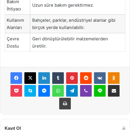
Bakım
Uzun süre bakım gerektirmez.
İhtiyacı
Kullanım
Bahçeler, parklar, endüstriyel alanlar gibi
Alanları
birçok yerde kullanılabilir.
Çevre
Geri dönüştürülebilir malzemelerden
Dostu
üretilir.
Facebook
X
LinkedIn
Tumblr
Pinterest
Reddit
VKontakte
Odnok
Pocket
Skype
Messenger
WhatsApp
Telegram
Viber
Line
E-Posta ile payla
Yazdır
Kayıt Ol