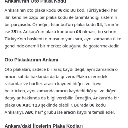
Ankara’nın Oto Plaka Kodu
Ankara’nın oto plaka kodu
06
‘dır. Bu kod, Türkiye’deki her
ilin kendine özgü bir plaka kodu ile tanımlandığı sistemin
bir parçasıdır. Örneğin, İstanbul’un plaka kodu
34
, İzmir’in
ise
35
‘tir. Ankara’nın plaka kodunun
06
olması, bu şehrin
Türkiye’nin başkenti olmasının yanı sıra, aynı zamanda ülke
genelinde önemli bir merkez olduğunu da göstermektedir.
Oto Plakalarının Anlamı
Oto plakaları, sadece bir araç kaydı değil, aynı zamanda o
aracın sahibi hakkında da bilgi verir. Plaka üzerindeki
rakamlar ve harfler, aracın kaydedildiği il ve ilçeyi
belirtirken, aynı zamanda aracın kaydedildiği yıl ve diğer
detaylar hakkında da bilgi verebilir. Örneğin, Ankara’da bir
plaka
06 ABC 123
şeklinde olabilir. Burada
06
kodu
Ankara’yı,
ABC
harf grubu ise aracın kaydını temsil eder.
Ankara’daki İlçelerin Plaka Kodları