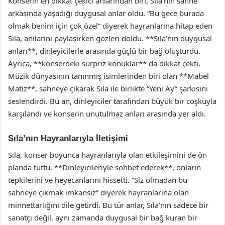
Konserin en dikkat çekici anlarından biri, Sıla’nın sahne
arkasında yaşadığı duygusal anlar oldu. “Bu gece burada
olmak benim için çok özel” diyerek hayranlarına hitap eden
Sıla, anılarını paylaşırken gözleri doldu. **Sıla’nın duygusal
anları**, dinleyicilerle arasında güçlü bir bağ oluşturdu.
Ayrıca, **konserdeki sürpriz konuklar** da dikkat çekti.
Müzik dünyasının tanınmış isimlerinden biri olan **Mabel
Matiz**, sahneye çıkarak Sıla ile birlikte “Yeni Ay” şarkısını
seslendirdi. Bu an, dinleyiciler tarafından büyük bir coşkuyla
karşılandı ve konserin unutulmaz anları arasında yer aldı.
Sıla’nın Hayranlarıyla İletişimi
Sıla, konser boyunca hayranlarıyla olan etkileşimini de ön
planda tuttu. **Dinleyicileriyle sohbet ederek**, onların
tepkilerini ve heyecanlarını hissetti. “Siz olmadan bu
sahneye çıkmak imkansız” diyerek hayranlarına olan
minnettarlığını dile getirdi. Bu tür anlar, Sıla’nın sadece bir
sanatçı değil, aynı zamanda duygusal bir bağ kuran bir