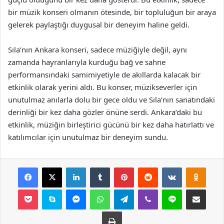
bir müzik konseri olmanın ötesinde, bir topluluğun bir araya
gelerek paylaştığı duygusal bir deneyim haline geldi.
Sıla’nın Ankara konseri, sadece müziğiyle değil, aynı
zamanda hayranlarıyla kurduğu bağ ve sahne
performansındaki samimiyetiyle de akıllarda kalacak bir
etkinlik olarak yerini aldı. Bu konser, müzikseverler için
unutulmaz anılarla dolu bir gece oldu ve Sıla’nın sanatındaki
derinliği bir kez daha gözler önüne serdi. Ankara’daki bu
etkinlik, müziğin birleştirici gücünü bir kez daha hatırlattı ve
katılımcılar için unutulmaz bir deneyim sundu.
Facebook
X
LinkedIn
Tumblr
Pinterest
Reddit
VKontakte
Odnok
Pocket
Skype
Messenger
WhatsApp
Telegram
Viber
Line
E-Posta ile payla
Yazdır