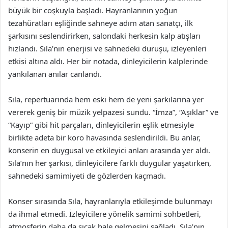
büyük bir coşkuyla başladı. Hayranlarının yoğun
tezahüratları eşliğinde sahneye adım atan sanatçı, ilk
şarkısını seslendirirken, salondaki herkesin kalp atışları
hızlandı. Sıla’nın enerjisi ve sahnedeki duruşu, izleyenleri
etkisi altına aldı. Her bir notada, dinleyicilerin kalplerinde
yankılanan anılar canlandı.
Sıla, repertuarında hem eski hem de yeni şarkılarına yer
vererek geniş bir müzik yelpazesi sundu. “İmza”, “Aşıklar” ve
“Kayıp” gibi hit parçaları, dinleyicilerin eşlik etmesiyle
birlikte adeta bir koro havasında seslendirildi. Bu anlar,
konserin en duygusal ve etkileyici anları arasında yer aldı.
Sıla’nın her şarkısı, dinleyicilere farklı duygular yaşatırken,
sahnedeki samimiyeti de gözlerden kaçmadı.
Konser sırasında Sıla, hayranlarıyla etkileşimde bulunmayı
da ihmal etmedi. İzleyicilere yönelik samimi sohbetleri,
atmosferin daha da sıcak hale gelmesini sağladı. Sıla’nın