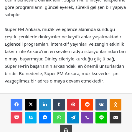
göre programlarını güncelleyerek, sürekli gelişen bir yapıya
sahiptir.
Süper FM Ankara, müzik ve eğlence alanında sunduğu
çeşitli içeriklerle dinleyicilerine keyifli anlar yaşatmaktadır.
Eğlenceli programları, interaktif yayınları ve zengin etkinlik
takvimi ile Ankara’nın en sevilen radyo istasyonlarından biri
olmayı başarmıştır. Dinleyicileriyle kurduğu güçlü bağ,
Süper FM’in başarısının arkasındaki en önemli unsurlardan
biridir. Bu nedenle, Süper FM Ankara, müzikseverler için
vazgeçilmez bir adres olmaya devam etmektedir.
Facebook
X
LinkedIn
Tumblr
Pinterest
Reddit
VKontakte
Odnok
Pocket
Skype
Messenger
WhatsApp
Telegram
Viber
Line
E-Posta ile payla
Yazdır