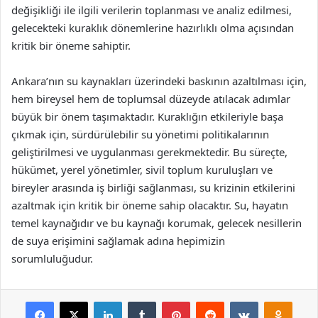
değişikliği ile ilgili verilerin toplanması ve analiz edilmesi,
gelecekteki kuraklık dönemlerine hazırlıklı olma açısından
kritik bir öneme sahiptir.
Ankara’nın su kaynakları üzerindeki baskının azaltılması için,
hem bireysel hem de toplumsal düzeyde atılacak adımlar
büyük bir önem taşımaktadır. Kuraklığın etkileriyle başa
çıkmak için, sürdürülebilir su yönetimi politikalarının
geliştirilmesi ve uygulanması gerekmektedir. Bu süreçte,
hükümet, yerel yönetimler, sivil toplum kuruluşları ve
bireyler arasında iş birliği sağlanması, su krizinin etkilerini
azaltmak için kritik bir öneme sahip olacaktır. Su, hayatın
temel kaynağıdır ve bu kaynağı korumak, gelecek nesillerin
de suya erişimini sağlamak adına hepimizin
sorumluluğudur.
Facebook
X
LinkedIn
Tumblr
Pinterest
Reddit
VKontakte
Odnok