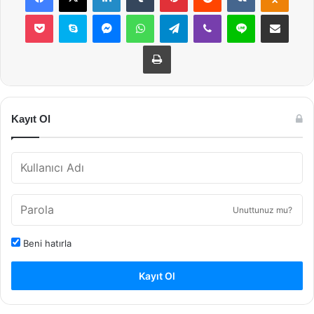
Pocket
Skype
Messenger
WhatsApp
Telegram
Viber
Line
E-Posta ile payla
Yazdır
Kayıt Ol
Unuttunuz mu?
Beni hatırla
Kayıt Ol