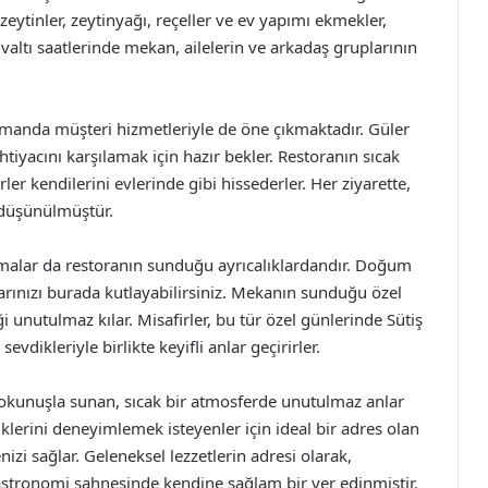
 zeytinler, zeytinyağı, reçeller ve ev yapımı ekmekler,
valtı saatlerinde mekan, ailelerin ve arkadaş gruplarının
 zamanda müşteri hizmetleriyle de öne çıkmaktadır. Güler
htiyacını karşılamak için hazır bekler. Restoranın sıcak
ler kendilerini evlerinde gibi hissederler. Her ziyarette,
 düşünülmüştür.
amalar da restoranın sunduğu ayrıcalıklardandır. Doğum
larınızı burada kutlayabilirsiniz. Mekanın sunduğu özel
 unutulmaz kılar. Misafirler, bu tür özel günlerinde Sütiş
dikleriyle birlikte keyifli anlar geçirirler.
dokunuşla sunan, sıcak bir atmosferde unutulmaz anlar
iklerini deneyimlemek isteyenler için ideal bir adres olan
izi sağlar. Geleneksel lezzetlerin adresi olarak,
stronomi sahnesinde kendine sağlam bir yer edinmiştir.