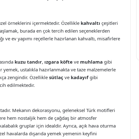
el örneklerini içermektedir. Özellikle
kahvaltı
çeşitleri
 başlamak, burada en çok tercih edilen seçeneklerden
yağı ve ev yapımı reçellerle hazırlanan kahvaltı, misafirlere
rasında
kuzu tandır
,
ızgara köfte
ve
muhlama
gibi
ir yemek, ustalıkla hazırlanmakta ve taze malzemelerle
ça zengindir. Özellikle
sütlaç
ve
kadayıf
gibi
rcih edilmektedir.
tadır. Mekanın dekorasyonu, geleneksel Türk motifleri
rlere hem nostaljik hem de çağdaş bir atmosfer
kalabalık gruplar için idealdir. Ayrıca, açık hava oturma
üzel havalarda dışarıda yemek yemenin keyfini