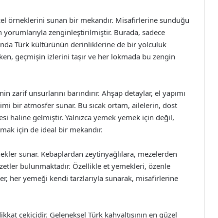
el örneklerini sunan bir mekandır. Misafirlerine sunduğu
rn yorumlarıyla zenginleştirilmiştir. Burada, sadece
da Türk kültürünün derinliklerine de bir yolculuk
rken, geçmişin izlerini taşır ve her lokmada bu zengin
in zarif unsurlarını barındırır. Ahşap detaylar, el yapımı
imi bir atmosfer sunar. Bu sıcak ortam, ailelerin, dost
esi haline gelmiştir. Yalnızca yemek yemek için değil,
şmak için de ideal bir mekandır.
nekler sunar. Kebaplardan zeytinyağlılara, mezelerden
zetler bulunmaktadır. Özellikle et yemekleri, özenle
er, her yemeği kendi tarzlarıyla sunarak, misafirlerine
kkat çekicidir. Geleneksel Türk kahvaltısının en güzel