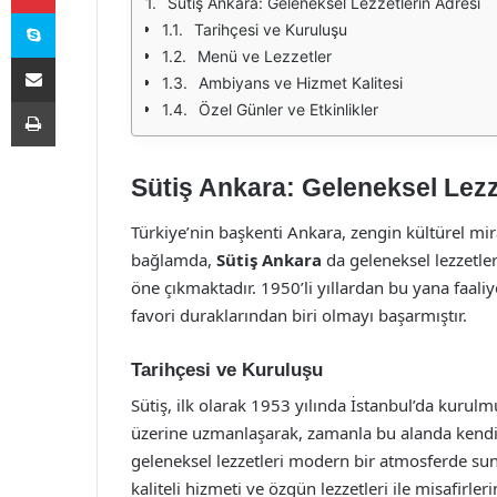
Sütiş Ankara: Geleneksel Lezzetlerin Adresi
Skype
Tarihçesi ve Kuruluşu
Menü ve Lezzetler
E-Posta ile paylaş
Ambiyans ve Hizmet Kalitesi
Yazdır
Özel Günler ve Etkinlikler
Sütiş Ankara: Geleneksel Lezz
Türkiye’nin başkenti Ankara, zengin kültürel mira
bağlamda,
Sütiş Ankara
da geleneksel lezzetl
öne çıkmaktadır. 1950’li yıllardan bu yana faali
favori duraklarından biri olmayı başarmıştır.
Tarihçesi ve Kuruluşu
Sütiş, ilk olarak 1953 yılında İstanbul’da kurulm
üzerine uzmanlaşarak, zamanla bu alanda kendin
geleneksel lezzetleri modern bir atmosferde sun
kaliteli hizmeti ve özgün lezzetleri ile misafirl