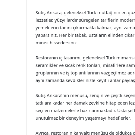
Sütiş Ankara, geleneksel Türk mutfağının en güz
lezzetler, yüzyıllardır süregelen tariflerin mode
yemeklerin tadını çıkarmakla kalmaz, aynı zaman
yaparsınız. Her bir tabak, ustaların elinden çıka
mirası hissedersiniz.
Restoranın iç tasarımı, geleneksel Türk mimarisin
seramikler ve sıcak renk tonları, misafirlere sam
gruplarının ve iş toplantılarının vazgeçilmez adr
aynı zamanda sevdiklerinizle keyifli anlar payla
Sütiş Ankara’nın menüsü, zengin ve çeşitli seçe
tatlılara kadar her damak zevkine hitap eden lez
seçilen malzemelerle hazırlanmaktadır. Usta şefl
unutulmaz bir deneyim yaşatmayı hedeflerler.
Ayrıca, restoranın kahvaltı menüsü de oldukça di