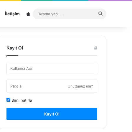
Sitemap
Arama
İletişim
yap
...
Kayıt Ol
Unuttunuz mu?
Beni hatırla
Kayıt Ol