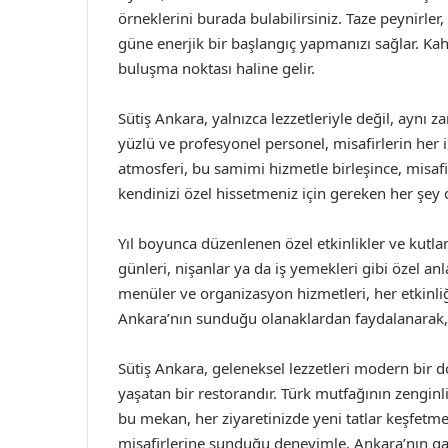
örneklerini burada bulabilirsiniz. Taze peynirler,
güne enerjik bir başlangıç yapmanızı sağlar. Kah
buluşma noktası haline gelir.
Sütiş Ankara, yalnızca lezzetleriyle değil, aynı
yüzlü ve profesyonel personel, misafirlerin her i
atmosferi, bu samimi hizmetle birleşince, misafir
kendinizi özel hissetmeniz için gereken her şey
Yıl boyunca düzenlenen özel etkinlikler ve kutl
günleri, nişanlar ya da iş yemekleri gibi özel an
menüler ve organizasyon hizmetleri, her etkinliği
Ankara’nın sunduğu olanaklardan faydalanarak, sev
Sütiş Ankara, geleneksel lezzetleri modern bir 
yaşatan bir restorandır. Türk mutfağının zenginl
bu mekan, her ziyaretinizde yeni tatlar keşfetmen
misafirlerine sunduğu deneyimle, Ankara’nın ga