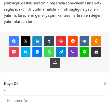
psikolojik destek sürecinin başarıyla sonuçlanmasına katkı
sağlayacaktır. Unutulmamalıdır ki, ruh sağlığına yapılan
yatırım, bireylerin genel yaşam kalitesini artıran en değerli
yatırımlardan biridir.
Facebook
X
LinkedIn
Tumblr
Pinterest
Reddit
VKontakte
Odnok
Pocket
Skype
Messenger
WhatsApp
Telegram
Viber
Line
E-Posta ile payla
Yazdır
Kayıt Ol