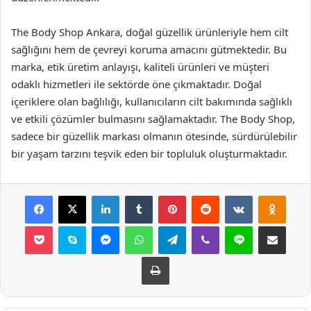
The Body Shop Ankara, doğal güzellik ürünleriyle hem cilt
sağlığını hem de çevreyi koruma amacını gütmektedir. Bu
marka, etik üretim anlayışı, kaliteli ürünleri ve müşteri
odaklı hizmetleri ile sektörde öne çıkmaktadır. Doğal
içeriklere olan bağlılığı, kullanıcıların cilt bakımında sağlıklı
ve etkili çözümler bulmasını sağlamaktadır. The Body Shop,
sadece bir güzellik markası olmanın ötesinde, sürdürülebilir
bir yaşam tarzını teşvik eden bir topluluk oluşturmaktadır.
Facebook
X
LinkedIn
Tumblr
Pinterest
Reddit
VKontakte
Odnok
Pocket
Skype
Messenger
WhatsApp
Telegram
Viber
Line
E-Posta ile payla
Yazdır