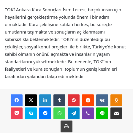
TOKİ Ankara Kura Sonuçları İsim Listesi, birçok insan için
hayallerini gerçekleştirme yolunda önemli bir adım
olmaktadır. Kura çekilişine katılan herkes, bu süreçte
umutlarını taşımakta ve sonuçların açıklanmasını
sabırsızlıkla beklemektedir. TOKİ’nin düzenlediği bu
çekilişler, sosyal konut projeleri ile birlikte, Türkiye’de konut
sahibi olmanın önünü açmakta ve insanların yaşam
standartlarını yükseltmektedir. Bu nedenle, TOKİ’nin
faaliyetleri ve kura sonuçları, toplumun geniş kesimleri
tarafından yakından takip edilmektedir.
Facebook
X
LinkedIn
Tumblr
Pinterest
Reddit
VKontakte
Odnok
Pocket
Skype
Messenger
WhatsApp
Telegram
Viber
Line
E-Posta ile payla
Yazdır