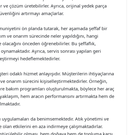
lir ve çözüm üretebilirler. Ayrıca, orijinal yedek parça
üvenliğini artırmayı amaçlarlar.
nuniyetini ön planda tutarak, her aşamada şeffaf bir
akım ve onarım sürecinde neler yapıldığını, hangi
e olacağını önceden öğrenebilirler. Bu şeffaflık,
oynamaktadır. Ayrıca, servis sonrası yapılan geri
ileştirmeyi hedeflemektedirler.
teri odaklı hizmet anlayışıdır. Müşterilerin ihtiyaçlarına
e onarım sürecini kişiselleştirmektedirler. Örneğin,
göre bakım programları oluşturulmakta, böylece her araç
 yaklaşım, hem aracın performansını artırmakta hem de
lmaktadır.
tu uygulamaları da benimsemektedir. Atık yönetimi ve
olan etkilerini en aza indirmeye çalışmaktadırlar.
üştürülebilir olması, hem doğaya hem de topluma karşı