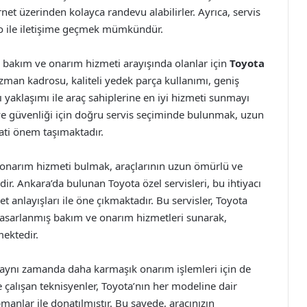
rnet üzerinden kolayca randevu alabilirler. Ayrıca, servis
dro ile iletişime geçmek mümkündür.
ir bakım ve onarım hizmeti arayışında olanlar için
Toyota
zman kadrosu, kaliteli yedek parça kullanımı, geniş
yaklaşımı ile araç sahiplerine en iyi hizmeti sunmayı
ve güvenliği için doğru servis seçiminde bulunmak, uzun
ati önem taşımaktadır.
ve onarım hizmeti bulmak, araçlarının uzun ömürlü ve
r. Ankara’da bulunan Toyota özel servisleri, bu ihtiyacı
t anlayışları ile öne çıkmaktadır. Bu servisler, Toyota
 tasarlanmış bakım ve onarım hizmetleri sunarak,
ektedir.
l, aynı zamanda daha karmaşık onarım işlemleri için de
de çalışan teknisyenler, Toyota’nın her modeline dair
pmanlar ile donatılmıştır. Bu sayede, aracınızın