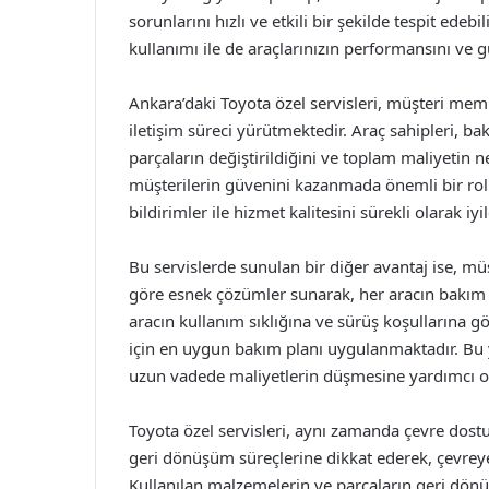
sorunlarını hızlı ve etkili bir şekilde tespit edebi
kullanımı ile de araçlarınızın performansını ve g
Ankara’daki Toyota özel servisleri, müşteri mem
iletişim süreci yürütmektedir. Araç sahipleri, b
parçaların değiştirildiğini ve toplam maliyetin n
müşterilerin güvenini kazanmada önemli bir rol 
bildirimler ile hizmet kalitesini sürekli olarak iy
Bu servislerde sunulan bir diğer avantaj ise, müş
göre esnek çözümler sunarak, her aracın bakım v
aracın kullanım sıklığına ve sürüş koşullarına 
için en uygun bakım planı uygulanmaktadır. Bu
uzun vadede maliyetlerin düşmesine yardımcı o
Toyota özel servisleri, aynı zamanda çevre dos
geri dönüşüm süreçlerine dikkat ederek, çevreye 
Kullanılan malzemelerin ve parçaların geri dön