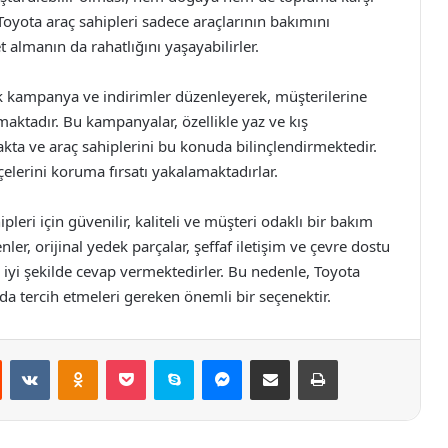
Toyota araç sahipleri sadece araçlarının bakımını
 almanın da rahatlığını yaşayabilirler.
rak kampanya ve indirimler düzenleyerek, müşterilerine
ktadır. Bu kampanyalar, özellikle yaz ve kış
ta ve araç sahiplerini bu konuda bilinçlendirmektedir.
elerini koruma fırsatı yakalamaktadırlar.
pleri için güvenilir, kaliteli ve müşteri odaklı bir bakım
r, orijinal yedek parçalar, şeffaf iletişim ve çevre dostu
n iyi şekilde cevap vermektedirler. Bu nedenle, Toyota
da tercih etmeleri gereken önemli bir seçenektir.
st
Reddit
VKontakte
Odnoklassniki
Pocket
Skype
Messenger
E-Posta ile paylaş
Yazdır