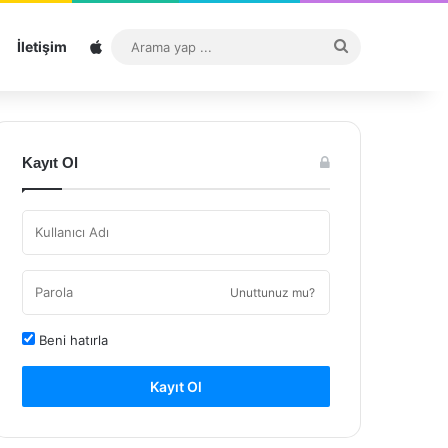
Sitemap
Arama
İletişim
yap
...
Kayıt Ol
Unuttunuz mu?
Beni hatırla
Kayıt Ol