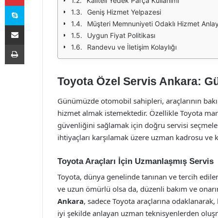
Kaliteli Yedek Parça Kullanımı
Skype
Geniş Hizmet Yelpazesi
Müşteri Memnuniyeti Odaklı Hizmet Anlay
E-Posta ile paylaş
Uygun Fiyat Politikası
Yazdır
Randevu ve İletişim Kolaylığı
Toyota Özel Servis Ankara: Gü
Günümüzde otomobil sahipleri, araçlarının bakı
hizmet almak istemektedir. Özellikle Toyota mar
güvenliğini sağlamak için doğru servisi seçmele
ihtiyaçları karşılamak üzere uzman kadrosu ve ka
Toyota Araçları İçin Uzmanlaşmış Servis
Toyota, dünya genelinde tanınan ve tercih edilen
ve uzun ömürlü olsa da, düzenli bakım ve onarı
Ankara
, sadece Toyota araçlarına odaklanarak, 
iyi şekilde anlayan uzman teknisyenlerden oluşm