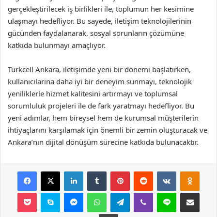
gerçekleştirilecek iş birlikleri ile, toplumun her kesimine
ulaşmayı hedefliyor. Bu sayede, iletişim teknolojilerinin
gücünden faydalanarak, sosyal sorunların çözümüne
katkıda bulunmayı amaçlıyor.
Turkcell Ankara, iletişimde yeni bir dönemi başlatırken,
kullanıcılarına daha iyi bir deneyim sunmayı, teknolojik
yeniliklerle hizmet kalitesini artırmayı ve toplumsal
sorumluluk projeleri ile de fark yaratmayı hedefliyor. Bu
yeni adımlar, hem bireysel hem de kurumsal müşterilerin
ihtiyaçlarını karşılamak için önemli bir zemin oluşturacak ve
Ankara’nın dijital dönüşüm sürecine katkıda bulunacaktır.
Facebook
X
LinkedIn
Tumblr
Pinterest
Reddit
VKontakte
Odnok
Pocket
Skype
Messenger
WhatsApp
Telegram
Viber
Line
E-Posta ile payla
Yazdır