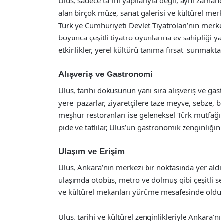
Ulus, sadece tarihi yapılarıyla değil, aynı zaman
alan birçok müze, sanat galerisi ve kültürel mer
Türkiye Cumhuriyeti Devlet Tiyatroları’nın merke
boyunca çeşitli tiyatro oyunlarına ev sahipliği y
etkinlikler, yerel kültürü tanıma fırsatı sunmakta
Alışveriş ve Gastronomi
Ulus, tarihi dokusunun yanı sıra alışveriş ve g
yerel pazarlar, ziyaretçilere taze meyve, sebze,
meşhur restoranları ise geleneksel Türk mutfağın
pide ve tatlılar, Ulus’un gastronomik zenginliğin
Ulaşım ve Erişim
Ulus, Ankara’nın merkezi bir noktasında yer aldığ
ulaşımda otobüs, metro ve dolmuş gibi çeşitli se
ve kültürel mekanları yürüme mesafesinde olduğu 
Ulus, tarihi ve kültürel zenginlikleriyle Ankara’