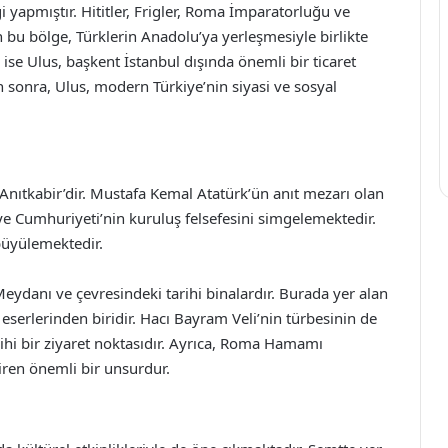
i yapmıştır. Hititler, Frigler, Roma İmparatorluğu ve
n bu bölge, Türklerin Anadolu’ya yerleşmesiyle birlikte
e Ulus, başkent İstanbul dışında önemli bir ticaret
n sonra, Ulus, modern Türkiye’nin siyasi ve sosyal
, Anıtkabir’dir. Mustafa Kemal Atatürk’ün anıt mezarı olan
ye Cumhuriyeti’nin kuruluş felsefesini simgelemektedir.
 büyülemektedir.
Meydanı ve çevresindeki tarihi binalardır. Burada yer alan
erlerinden biridir. Hacı Bayram Veli’nin türbesinin de
hi bir ziyaret noktasıdır. Ayrıca, Roma Hamamı
tiren önemli bir unsurdur.