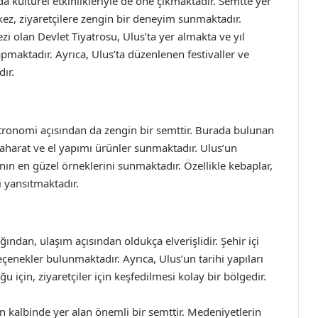
da kültürel etkinlikleriyle de öne çıkmaktadır. Semtte yer
kez, ziyaretçilere zengin bir deneyim sunmaktadır.
zi olan Devlet Tiyatrosu, Ulus’ta yer almakta ve yıl
apmaktadır. Ayrıca, Ulus’ta düzenlenen festivaller ve
dır.
astronomi açısından da zengin bir semttir. Burada bulunan
 baharat ve el yapımı ürünler sunmaktadır. Ulus’un
ın en güzel örneklerini sunmaktadır. Özellikle kebaplar,
i yansıtmaktadır.
ından, ulaşım açısından oldukça elverişlidir. Şehir içi
çenekler bulunmaktadır. Ayrıca, Ulus’un tarihi yapıları
için, ziyaretçiler için keşfedilmesi kolay bir bölgedir.
nın kalbinde yer alan önemli bir semttir. Medeniyetlerin