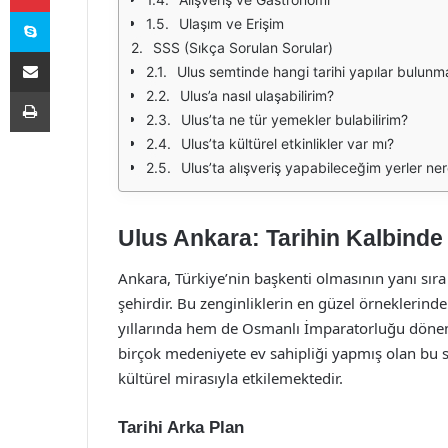
Skype
Ulaşım ve Erişim
SSS (Sıkça Sorulan Sorular)
E-Posta ile paylaş
Ulus semtinde hangi tarihi yapılar bulunm
Yazdır
Ulus’a nasıl ulaşabilirim?
Ulus’ta ne tür yemekler bulabilirim?
Ulus’ta kültürel etkinlikler var mı?
Ulus’ta alışveriş yapabileceğim yerler ner
Ulus Ankara: Tarihin Kalbinde
Ankara, Türkiye’nin başkenti olmasının yanı sıra 
şehirdir. Bu zenginliklerin en güzel örneklerinde
yıllarında hem de Osmanlı İmparatorluğu dönem
birçok medeniyete ev sahipliği yapmış olan bu s
kültürel mirasıyla etkilemektedir.
Tarihi Arka Plan