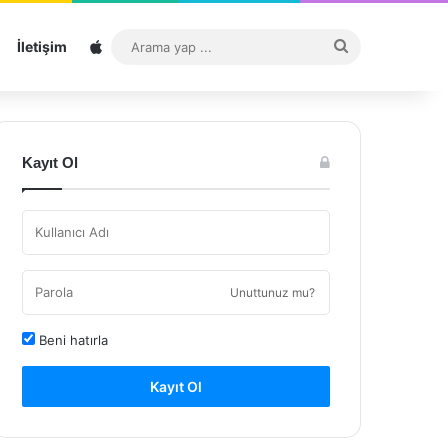
Sitemap
Arama
İletişim
yap
...
Kayıt Ol
Unuttunuz mu?
Beni hatırla
Kayıt Ol