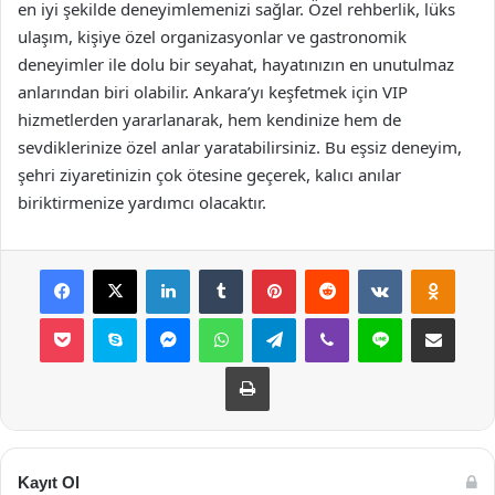
en iyi şekilde deneyimlemenizi sağlar. Özel rehberlik, lüks
ulaşım, kişiye özel organizasyonlar ve gastronomik
deneyimler ile dolu bir seyahat, hayatınızın en unutulmaz
anlarından biri olabilir. Ankara’yı keşfetmek için VIP
hizmetlerden yararlanarak, hem kendinize hem de
sevdiklerinize özel anlar yaratabilirsiniz. Bu eşsiz deneyim,
şehri ziyaretinizin çok ötesine geçerek, kalıcı anılar
biriktirmenize yardımcı olacaktır.
Facebook
X
LinkedIn
Tumblr
Pinterest
Reddit
VKontakte
Odnok
Pocket
Skype
Messenger
WhatsApp
Telegram
Viber
Line
E-Posta ile payla
Yazdır
Kayıt Ol