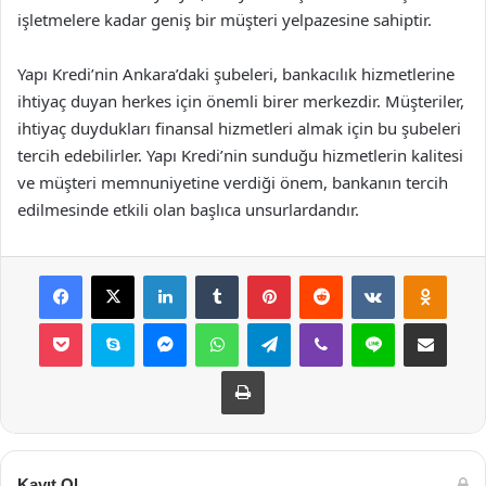
işletmelere kadar geniş bir müşteri yelpazesine sahiptir.
Yapı Kredi’nin Ankara’daki şubeleri, bankacılık hizmetlerine
ihtiyaç duyan herkes için önemli birer merkezdir. Müşteriler,
ihtiyaç duydukları finansal hizmetleri almak için bu şubeleri
tercih edebilirler. Yapı Kredi’nin sunduğu hizmetlerin kalitesi
ve müşteri memnuniyetine verdiği önem, bankanın tercih
edilmesinde etkili olan başlıca unsurlardandır.
Facebook
X
LinkedIn
Tumblr
Pinterest
Reddit
VKontakte
Odnok
Pocket
Skype
Messenger
WhatsApp
Telegram
Viber
Line
E-Posta ile payla
Yazdır
Kayıt Ol