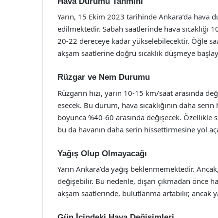
Hava Durumu Tahmini
Yarın, 15 Ekim 2023 tarihinde Ankara’da hava d
edilmektedir. Sabah saatlerinde hava sıcaklığı 1
20-22 dereceye kadar yükselebilecektir. Öğle sa
akşam saatlerine doğru sıcaklık düşmeye başlaya
Rüzgar ve Nem Durumu
Rüzgarın hızı, yarın 10-15 km/saat arasında değ
esecek. Bu durum, hava sıcaklığının daha serin 
boyunca %40-60 arasında değişecek. Özellikle sa
bu da havanın daha serin hissettirmesine yol aça
Yağış Olup Olmayacağı
Yarın Ankara’da yağış beklenmemektedir. Ancak,
değişebilir. Bu nedenle, dışarı çıkmadan önce h
akşam saatlerinde, bulutlanma artabilir, ancak 
Gün İçindeki Hava Değişimleri