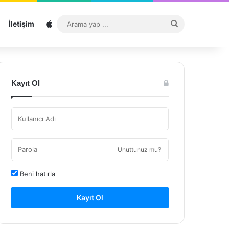
Sitemap
Arama
İletişim
yap
...
Kayıt Ol
Unuttunuz mu?
Beni hatırla
Kayıt Ol