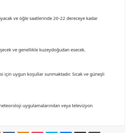
layacak ve öğle saatlerinde 20-22 dereceye kadar
işecek ve genellikle kuzeydoğudan esecek.
i için uygun koşullar sunmaktadır. Sıcak ve güneşli
meteoroloji uygulamalarından veya televizyon
st
Reddit
VKontakte
Odnoklassniki
Pocket
Skype
Messenger
E-Posta ile paylaş
Yazdır