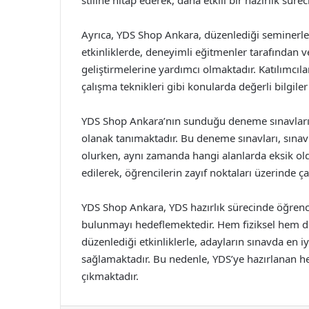
stiline hitap ederek, daha etkili bir hazırlık sür
Ayrıca, YDS Shop Ankara, düzenlediği seminerler
etkinliklerde, deneyimli eğitmenler tarafından veri
geliştirmelerine yardımcı olmaktadır. Katılımcıla
çalışma teknikleri gibi konularda değerli bilgile
YDS Shop Ankara’nın sunduğu deneme sınavları,
olanak tanımaktadır. Bu deneme sınavları, sına
olurken, aynı zamanda hangi alanlarda eksik oldu
edilerek, öğrencilerin zayıf noktaları üzerinde ç
YDS Shop Ankara, YDS hazırlık sürecinde öğrenci
bulunmayı hedeflemektedir. Hem fiziksel hem de d
düzenlediği etkinliklerle, adayların sınavda en 
sağlamaktadır. Bu nedenle, YDS’ye hazırlanan h
çıkmaktadır.