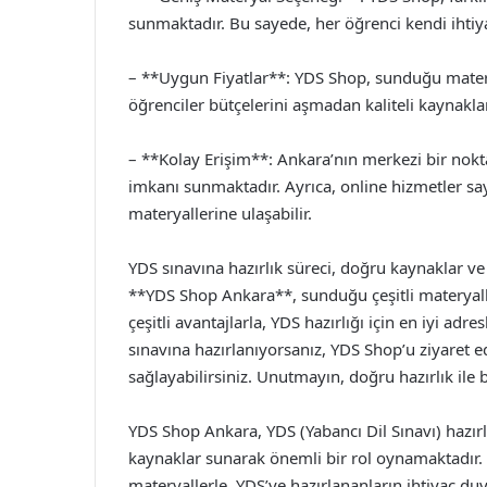
sunmaktadır. Bu sayede, her öğrenci kendi ihtiya
– **Uygun Fiyatlar**: YDS Shop, sunduğu materya
öğrenciler bütçelerini aşmadan kaliteli kaynaklar
– **Kolay Erişim**: Ankara’nın merkezi bir nok
imkanı sunmaktadır. Ayrıca, online hizmetler say
materyallerine ulaşabilir.
YDS sınavına hazırlık süreci, doğru kaynaklar ve 
**YDS Shop Ankara**, sunduğu çeşitli materyall
çeşitli avantajlarla, YDS hazırlığı için en iyi adr
sınavına hazırlanıyorsanız, YDS Shop’u ziyaret 
sağlayabilirsiniz. Unutmayın, doğru hazırlık il
YDS Shop Ankara, YDS (Yabancı Dil Sınavı) hazırl
kaynaklar sunarak önemli bir rol oynamaktadır
materyallerle, YDS’ye hazırlananların ihtiyaç du