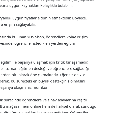
cına uygun kaynakları kolaylıkla bulabilir.
lleri uygun fiyatlarla temin etmektedir. Böylece,
a erişim sağlayabilir.
tasında bulunan YDS Shop, öğrencilere kolay erişim
esinde, öğrenciler istedikleri yerden eğitim
eğitim ile başarıya ulaşmak için kritik bir aşamadır.
er, uzman eğitmen desteği ve öğrencilere sağladığı
eslerden biri olarak öne çıkmaktadır. Eğer siz de YDS
ederek, bu süreçteki en büyük destekçiniz olmasını
e başarıya ulaşmanız mümkün!
ık sürecinde öğrencilere ve sınav adaylarına çeşitli
. Bu mağaza, hem online hem de fiziksel olarak sunduğu
yduğu tüm kaynakları bir araya getiriyor. Öğrenciler,