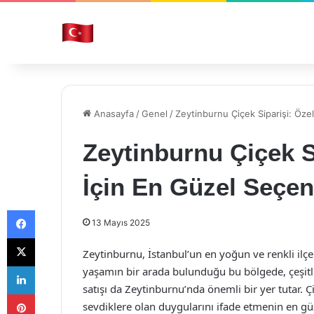
Anasayfa
/
Genel
/
Zeytinburnu Çiçek Siparişi: Öze
Zeytinburnu Çiçek S
İçin En Güzel Seçen
Facebook
13 Mayıs 2025
X
Zeytinburnu, İstanbul’un en yoğun ve renkli ilç
LinkedIn
yaşamın bir arada bulunduğu bu bölgede, çeşitli 
satışı da Zeytinburnu’nda önemli bir yer tutar. Ç
Pinterest
sevdiklere olan duygularını ifade etmenin en güze