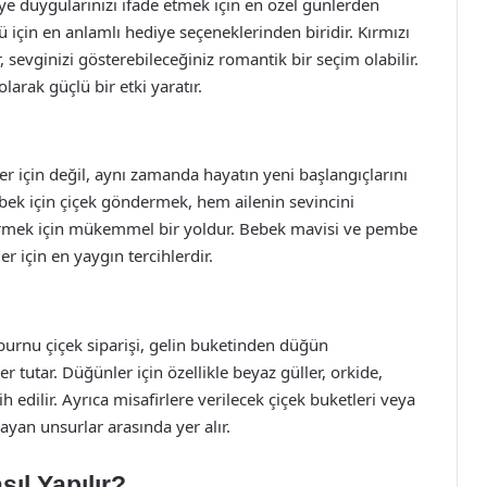
iye duygularınızı ifade etmek için en özel günlerden
nü için en anlamlı hediye seçeneklerinden biridir. Kırmızı
r, sevginizi gösterebileceğiniz romantik bir seçim olabilir.
arak güçlü bir etki yaratır.
r için değil, aynı zamanda hayatın yeni başlangıçlarını
bebek için çiçek göndermek, hem ailenin sevincini
rmek için mükemmel bir yoldur. Bebek mavisi ve pembe
r için en yaygın tercihlerdir.
burnu çiçek siparişi, gelin buketinden düğün
tutar. Düğünler için özellikle beyaz güller, orkide,
cih edilir. Ayrıca misafirlere verilecek çiçek buketleri veya
yan unsurlar arasında yer alır.
ıl Yapılır?