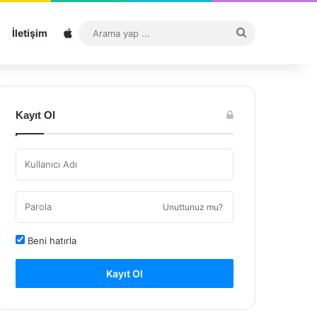
Sitemap
Arama
İletişim
yap
...
Kayıt Ol
Unuttunuz mu?
Beni hatırla
Kayıt Ol