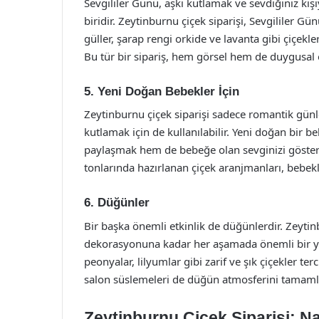
Sevgililer Günü, aşkı kutlamak ve sevdiğiniz kiş
biridir. Zeytinburnu çiçek siparişi, Sevgililer Gü
güller, şarap rengi orkide ve lavanta gibi çiçekle
Bu tür bir sipariş, hem görsel hem de duygusal ol
5.
Yeni Doğan Bebekler İçin
Zeytinburnu çiçek siparişi sadece romantik günle
kutlamak için de kullanılabilir. Yeni doğan bir 
paylaşmak hem de bebeğe olan sevginizi göste
tonlarında hazırlanan çiçek aranjmanları, bebekle
6.
Düğünler
Bir başka önemli etkinlik de düğünlerdir. Zeytin
dekorasyonuna kadar her aşamada önemli bir yer 
peonyalar, lilyumlar gibi zarif ve şık çiçekler ter
salon süslemeleri de düğün atmosferini tamamla
Zeytinburnu Çiçek Siparişi: Nas