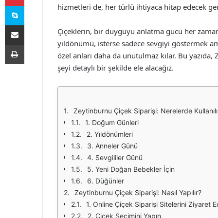
Skype
hizmetleri de, her türlü ihtiyaca hitap edecek g
E-Posta ile paylaş
Çiçeklerin, bir duyguyu anlatma gücü her zaman 
yıldönümü, isterse sadece sevgiyi göstermek amac
Yazdır
özel anları daha da unutulmaz kılar. Bu yazıda,
şeyi detaylı bir şekilde ele alacağız.
Zeytinburnu Çiçek Siparişi: Nerelerde Kullanılı
1. Doğum Günleri
2. Yıldönümleri
3. Anneler Günü
4. Sevgililer Günü
5. Yeni Doğan Bebekler İçin
6. Düğünler
Zeytinburnu Çiçek Siparişi: Nasıl Yapılır?
1. Online Çiçek Siparişi Sitelerini Ziyaret E
2. Çiçek Seçimini Yapın