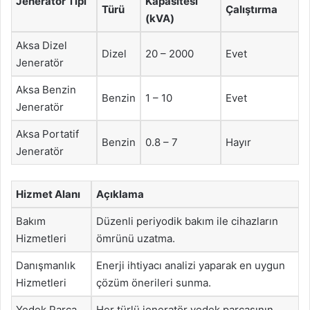
Jeneratör Tipi
Kapasitesi
Türü
Çalıştırma
(kVA)
Aksa Dizel
Dizel
20 – 2000
Evet
Jeneratör
Aksa Benzin
Benzin
1 – 10
Evet
Jeneratör
Aksa Portatif
Benzin
0.8 – 7
Hayır
Jeneratör
Hizmet Alanı
Açıklama
Bakım
Düzenli periyodik bakım ile cihazların
Hizmetleri
ömrünü uzatma.
Danışmanlık
Enerji ihtiyacı analizi yaparak en uygun
Hizmetleri
çözüm önerileri sunma.
Yedek Parça
Her türlü jeneratör yedek parçasının