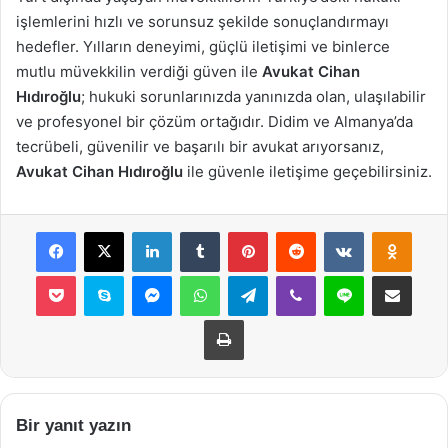
işlemlerini hızlı ve sorunsuz şekilde sonuçlandırmayı
hedefler. Yılların deneyimi, güçlü iletişimi ve binlerce
mutlu müvekkilin verdiği güven ile
Avukat Cihan
Hıdıroğlu
; hukuki sorunlarınızda yanınızda olan, ulaşılabilir
ve profesyonel bir çözüm ortağıdır. Didim ve Almanya’da
tecrübeli, güvenilir ve başarılı bir avukat arıyorsanız,
Avukat Cihan Hıdıroğlu
ile güvenle iletişime geçebilirsiniz.
Facebook
X
LinkedIn
Tumblr
Pinterest
Reddit
VKontakte
Odnok
Pocket
Skype
Messenger
WhatsApp
Telegram
Viber
Line
E-Posta ile payla
Yazdır
Bir yanıt yazın