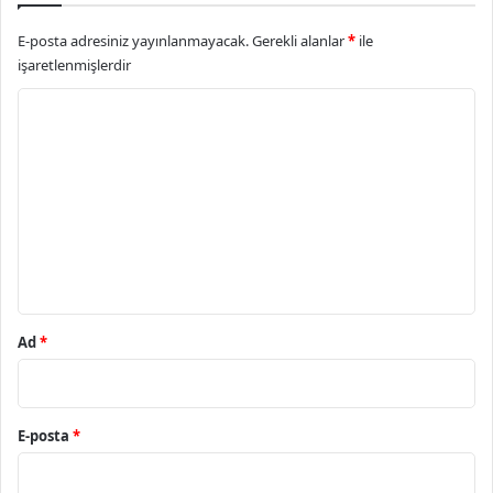
E-posta adresiniz yayınlanmayacak.
Gerekli alanlar
*
ile
işaretlenmişlerdir
Y
o
r
u
m
*
Ad
*
E-posta
*