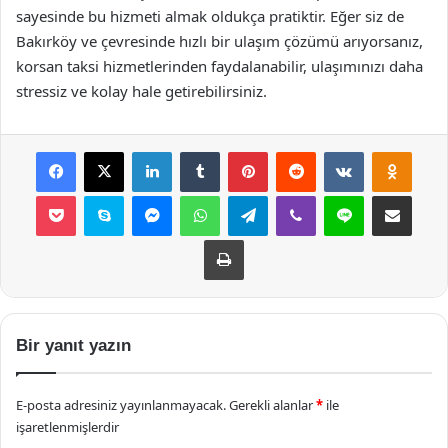
sayesinde bu hizmeti almak oldukça pratiktir. Eğer siz de
Bakırköy ve çevresinde hızlı bir ulaşım çözümü arıyorsanız,
korsan taksi hizmetlerinden faydalanabilir, ulaşımınızı daha
stressiz ve kolay hale getirebilirsiniz.
Facebook
X
LinkedIn
Tumblr
Pinterest
Reddit
VKontakte
Odnok
Pocket
Skype
Messenger
WhatsApp
Telegram
Viber
Line
E-Posta ile payla
Yazdır
Bir yanıt yazın
E-posta adresiniz yayınlanmayacak.
Gerekli alanlar
*
ile
işaretlenmişlerdir