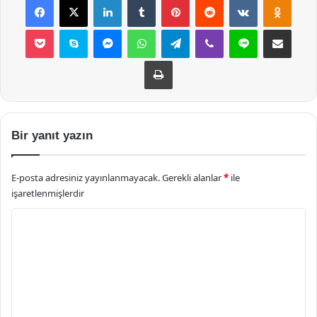
Pocket
Skype
Messenger
WhatsApp
Telegram
Viber
Line
E-Posta ile payla
Yazdır
Bir yanıt yazın
E-posta adresiniz yayınlanmayacak.
Gerekli alanlar
*
ile
işaretlenmişlerdir
Y
o
r
u
m