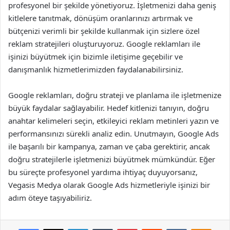
profesyonel bir şekilde yönetiyoruz. İşletmenizi daha geniş
kitlelere tanıtmak, dönüşüm oranlarınızı artırmak ve
bütçenizi verimli bir şekilde kullanmak için sizlere özel
reklam stratejileri oluşturuyoruz. Google reklamları ile
işinizi büyütmek için bizimle iletişime geçebilir ve
danışmanlık hizmetlerimizden faydalanabilirsiniz.
Google reklamları, doğru strateji ve planlama ile işletmenize
büyük faydalar sağlayabilir. Hedef kitlenizi tanıyın, doğru
anahtar kelimeleri seçin, etkileyici reklam metinleri yazın ve
performansınızı sürekli analiz edin. Unutmayın, Google Ads
ile başarılı bir kampanya, zaman ve çaba gerektirir, ancak
doğru stratejilerle işletmenizi büyütmek mümkündür. Eğer
bu süreçte profesyonel yardıma ihtiyaç duyuyorsanız,
Vegasis Medya olarak Google Ads hizmetleriyle işinizi bir
adım öteye taşıyabiliriz.
Facebook
X
LinkedIn
Tumblr
Pinterest
Reddit
VKontakte
Odnok